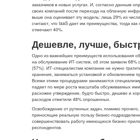
заказчиков в новых услугах. И, согласно данным о
своих компаний после перехода на облачную инфра
выше она оценивает эту модель: лишь 29% из числа
считают, что IaaS дает им преимущества, тогда к
отмечают 40%.
Дешевле, лучше, быст
Одно из важнейших преимуществ использования об
на обслуживание ИТ-систем, об этом заявили 68% о
(57%). ИТ-специалистам компании не нужно тратит
хранения, заниматься установкой и обновлением п
Всеми этими процедурами занимаются специализир
падает по мере роста масштаба обсуживаемых ими с
расхожее утверждение, будто быстро, дешево и х
расходов отметили 48% опрошенных.
Освобождение от рутинных задач, помимо прочего,
приносящие реальную пользу бизнес-подразделени
совершенствовать работу имеющихся бизнес-прило
респондентов.