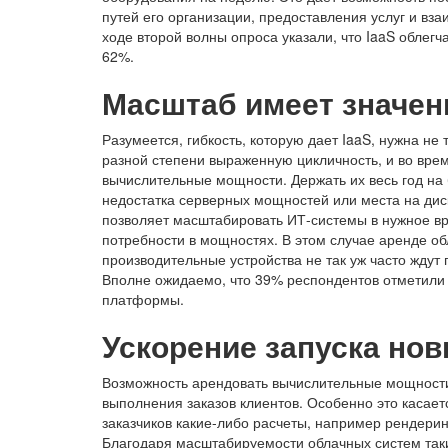
путей его организации, предоставления услуг и вз
ходе второй волны опроса указали, что IaaS облег
62%.
Масштаб имеет значен
Разумеется, гибкость, которую дает IaaS, нужна не
разной степени выраженную цикличность, и во вр
вычислительные мощности. Держать их весь год на 
недостатка серверных мощностей или места на ди
позволяет масштабировать ИТ-системы в нужное в
потребности в мощностях. В этом случае аренде о
производительные устройства не так уж часто ждут 
Вполне ожидаемо, что 39% респондентов отметили
платформы.
Ускорение запуска но
Возможность арендовать вычислительные мощности 
выполнения заказов клиентов. Особенно это касае
заказчиков какие-либо расчеты, например рендерин
Благодаря масштабируемости облачных систем таки