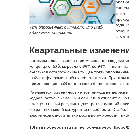
облачн
систем
также 
проход
года, 
72% опрошенных считают, что IaaS
отноше
облегчает инновации
заметн
Квартальные изменен
Как выяснилось, всего за три месяца, прошедших м
концепцию IaaS, выросла с 86% до 94% — почти на
скептиков осталось лишь 6%. Две трети опрошенны
IaaS как фундамент облачной стратегии. При этом 
применяющие IaaS организации более склонны к и
Разумеется, изменилось не все: никуда не делись
кадров, остались сильны и сомнения относительно 
налицо главный результат: две трети компаний ра
сохранения своей конкурентоспособности. Это бол
аналитиков относительно роста популярности «инф
Инновации в стиле Iaa