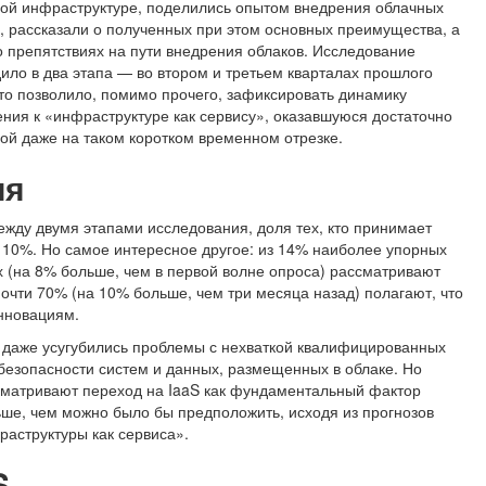
ой инфраструктуре, поделились опытом внедрения облачных
, рассказали о полученных при этом основных преимущества, а
о препятствиях на пути внедрения облаков. Исследование
ило в два этапа
—
во втором и третьем кварталах прошлого
что позволило, помимо прочего, зафиксировать динамику
ния к «инфраструктуре как сервису», оказавшуюся достаточно
ой даже на таком коротком временном отрезке.
ия
ежду двумя этапами исследования, доля тех, кто принимает
 10%. Но самое интересное другое: из 14% наиболее упорных
х (на 8% больше, чем в первой волне опроса) рассматривают
почти 70% (на 10% больше, чем три месяца назад) полагают, что
нновациям.
 и даже усугубились проблемы с нехваткой квалифицированных
безопасности систем и данных, размещенных в облаке. Но
ссматривают переход на IaaS как фундаментальный фактор
ьше, чем можно было бы предположить, исходя из прогнозов
раструктуры как сервиса».
S