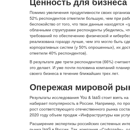
Ценность для бизнеса
Помимо увеличения продуктивности своих организа
52% респондентов отметили большую, чем при рабо
беспокойство от того, что твои данные находятся «
облачными структурами респонденты убедились, чт
требований по обеспечению физической и кибербезо
реализована гораздо лучше, чем это могло быть сд
корпоративных систем (у 50% опрошенных), их дост
отметили 40% респондентов).
В результате две трети респондентов (66%) считают:
это делает. И уже почти половина компаний плани
своего бизнеса в течение ближайших трех лет.
Опережая мировой ры
Результаты исследования You & IaaS стоит взять на
набирает популярность в России. Например, по про
рост соответствующего отечественного рынка соста
2020 году объем продаж «Инфраструктуры как услуг
Расширение экспертизы российских системных инте
рынка IaaS в России. Так, компания «Софтлайн», о