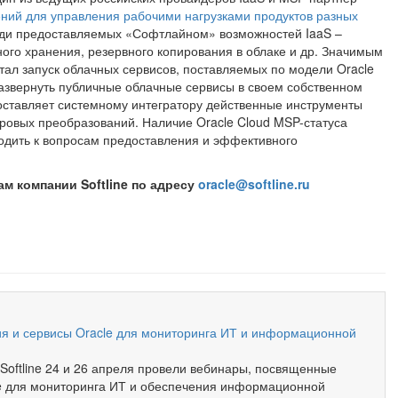
ний для управления рабочими нагрузками продуктов разных
еди предоставляемых «Софтлайном» возможностей IaaS –
ого хранения, резервного копирования в облаке и др. Значимым
тал запуск облачных сервисов, поставляемых по модели Oracle
развернуть публичные облачные сервисы в своем собственном
доставляет системному интегратору действенные инструменты
ровых преобразований. Наличие Oracle Cloud MSP-статуса
ходить к вопросам предоставления и эффективного
м компании Softline по адресу
oracle@softline.ru
ftline
Новая гибридность с Oracle Cloud at Customer
я и сервисы Oracle для мониторинга ИТ и информационной
 Softline 24 и 26 апреля провели вебинары, посвященные
e для мониторинга ИТ и обеспечения информационной