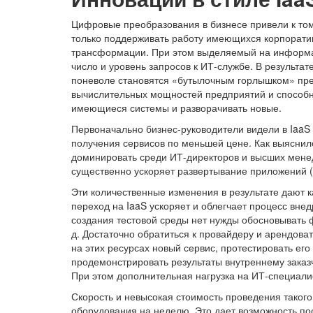
Цифровые преобразования в бизнесе привели к тому
только поддерживать работу имеющихся корпорати
трансформации. При этом выделяемый на информа
число и уровень запросов к ИТ-службе. В результ
поневоле становятся «бутылочным горлышком» прео
вычислительных мощностей предприятий и способ
имеющиеся системы и разворачивать новые.
Первоначально бизнес-руководители видели в IaaS 
получения сервисов по меньшей цене. Как выяснило
доминировать среди ИТ-директоров и высших мене
существенно ускоряет развертывание приложений (
Эти количественные изменения в результате дают к
переход на IaaS ускоряет и облегчает процесс вне
создания тестовой среды нет нужды обосновывать ф
д. Достаточно обратиться к провайдеру и арендова
на этих ресурсах новый сервис, протестировать его
продемонстрировать результаты внутреннему заказч
При этом дополнительная нагрузка на ИТ-специал
Скорость и невысокая стоимость проведения таког
оборудования на неделю. Это дает возможность по