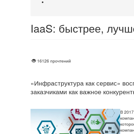
IaaS: быстрее, луч
16126 прочтений
«Инфраструктура как сервис» вос
заказчиками как важное конкурен
В 2017
компан
которо
компан