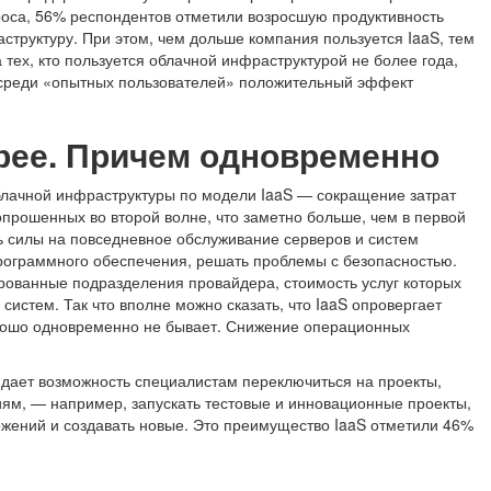
проса, 56% респондентов отметили возросшую продуктивность
структуру. При этом, чем дольше компания пользуется IaaS, тем
 тех, кто пользуется облачной инфраструктурой не более года,
ак среди «опытных пользователей» положительный эффект
рее. Причем одновременно
лачной инфраструктуры по модели IaaS — сокращение затрат
прошенных во второй волне, что заметно больше, чем в первой
ь силы на повседневное обслуживание серверов и систем
рограммного обеспечения, решать проблемы с безопасностью.
ованные подразделения провайдера, стоимость услуг которых
истем. Так что вполне можно сказать, что IaaS опровергает
орошо одновременно не бывает. Снижение операционных
 дает возможность специалистам переключиться на проекты,
ям, — например, запускать тестовые и инновационные проекты,
жений и создавать новые. Это преимущество IaaS отметили 46%