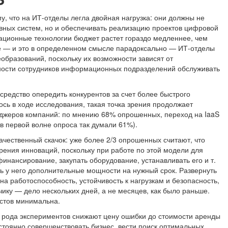
, что на ИТ-отделы легла двойная нагрузка: они должны не
вных систем, но и обеспечивать реализацию проектов цифровой
ционные технологии бюджет растет гораздо медленнее, чем
ате — и это в определенном смысле парадоксально — ИТ-отделы
бразований, поскольку их возможности зависят от
ности сотрудников информационных подразделений обслуживать
средство опередить конкурентов за счет более быстрого
сь в ходе исследования, такая точка зрения продолжает
джеров компаний: по мнению 68% опрошенных, переход на IaaS
в первой волне опроса так думали 61%).
ачественный скачок: уже более 2/3 опрошенных считают, что
дрения инноваций, поскольку при работе по этой модели для
инансирование, закупать оборудование, устанавливать его и т.
ть у него дополнительные мощности на нужный срок. Развернуть
 на работоспособность, устойчивость к нагрузкам и безопасность,
ику — дело нескольких дней, а не месяцев, как было раньше.
истов минимальна.
о рода экспериментов снижают цену ошибки до стоимости аренды
стоянно совершенствовать бизнес, вести поиск оптимальных