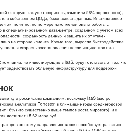
ций (которую, как уже говорилось, заметили 56% опрошенных),
те в собственном ЦОДе, безопасность данных. Инстинктивное
где-то», понятно, но по мере накопления опыта работы с
о в специализированном дата-центре, созданном с учетом всех
пасности, сохранность данных и защита их от утечек
елано на стороне клиента. Кроме того, выросли быстродействие
упность и скорость восстановления после инцидентов (это
 компании, не инвестирующие в IaaS, будут отставать от тех, кто
рует задействовать облачную инфраструктуру для поддержки
нок
 заметку и российским компаниям, поскольку IaaS быстро
гнозам аналитиков Forrester, в ближайшие годы среднегодовой
вит 18% (что существенно выше темпов роста мирового), и к
и» достигнет 15,62 млрд руб.
граторов по этому направлению также способствует развитию
дин из ведущих российских провайдеров IaaS и MSP-партнер