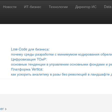
Новости
ИТ-бизнес
Технологии
Директор ИС
Data
кчейн
Цифровая трансформация
Криптовалюта
Кибербезопасность
М
ернет вещей
Искусственный интеллект
Робототехника
Большие данные
Low-Code для бизнеса:
почему среды разработки с минимумом кодирования обрел
Цифровизация ТОиР:
основные тенденции в управлении основными фондами и р
Платформа Vertica:
как ускорить аналитику в разы без революций в ландшафте
mer
>