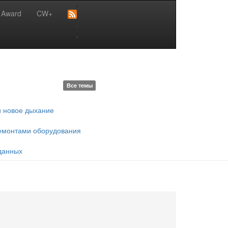
 Award
CW+
ашинное обучение
Виртуальная реальность
Облачные сервисы
Все темы
и новое дыхание
емонтами оборудования
 данных