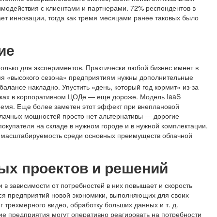
аимодействия с клиентами и партнерами. 72% респондентов в
чает инновации, тогда как тремя месяцами ранее таковых было
ие
 только для экспериментов. Практически любой бизнес имеет в
емя «высокого сезона» предприятиям нужны дополнительные
балансе накладно. Упустить «день, который год кормит» из-за
сках в корпоративном ЦОДе — еще дороже. Модель IaaS
ремя. Еще более заметен этот эффект при внеплановой
блачных мощностей просто нет альтернативы — дорогие
покупателя на складе в нужном городе и в нужной комплектации.
 масштабируемость среди основных преимуществ облачной
вых проектов и решений
в зависимости от потребностей в них повышает и скорость
тся предприятий новой экономики, выполняющих для своих
г трехмерного видео, обработку больших данных и т. д.
е предприятия могут оперативно реагировать на потребности