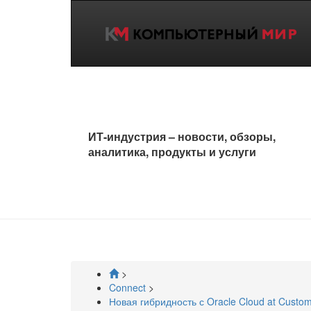
Data Award
Эпидемия коронавируса
RPA
Рунет
Бло
Удаленная работа
Импортозамещение
5G
Agile
Инт
ИТ-индустрия – новости, обзоры,
аналитика, продукты и услуги
>
Connect
>
Новая гибридность с Oracle Cloud at Custo