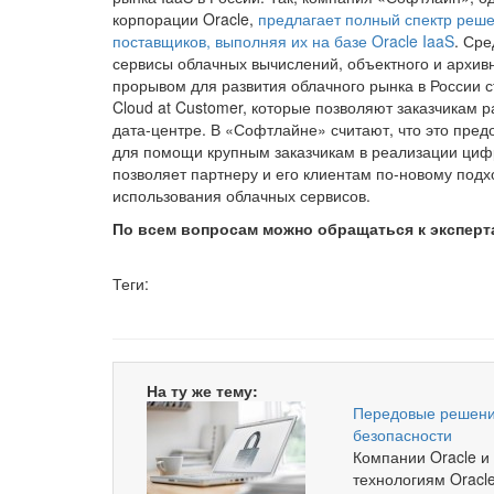
корпорации Oracle,
предлагает полный спектр реше
поставщиков, выполняя их на базе Oracle IaaS
. Ср
сервисы облачных вычислений, объектного и архивн
прорывом для развития облачного рынка в России с
Cloud at Customer, которые позволяют заказчикам 
дата-центре. В «Софтлайне» считают, что это пре
для помощи крупным заказчикам в реализации циф
позволяет партнеру и его клиентам по-новому под
использования облачных сервисов.
По всем вопросам можно обращаться к эксперта
Теги:
Облака
Облачные сервисы
IaaS
Oracle
So
Партнерский материал
На ту же тему:
Передовые решени
безопасности
Компании Oracle и
технологиям Oracl